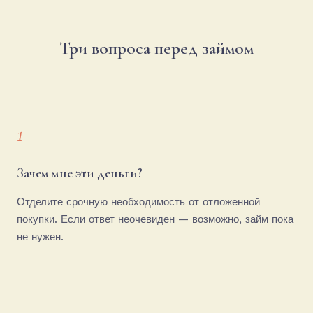
Понимание этого — первый шаг к финансовой
автономии.
Три вопроса перед займом
1
Зачем мне эти деньги?
Отделите срочную необходимость от отложенной
покупки. Если ответ неочевиден — возможно, займ пока
не нужен.